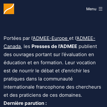
Aller
Les
Menu
au
contenu
presses
Portées par l’
ADMEE-Europe
et l’
ADMEE-
de
Canada
, les
Presses de l’ADMEE
publient
des ouvrages portant sur l’évaluation en
l’ADMEE
éducation et en formation. Leur vocation
est de nourrir le débat et d’enrichir les
pratiques dans la communauté
internationale francophone des chercheurs
et des praticiens de ces domaines.
Dernière parution :